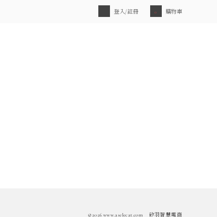
登入/註冊
購物車
0
©2026 www.aselecat.com
矽羽智慧電商