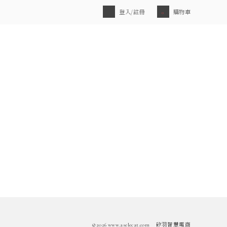
登入/註冊
購物車
0
©2026 www.aselecat.com
矽羽智慧電商